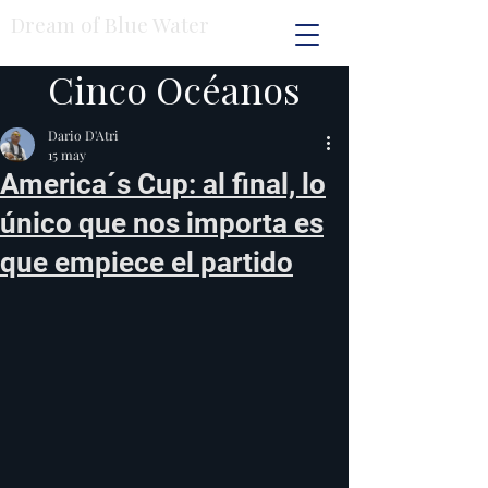
Dream of Blue Water
Cinco Océanos
Dario D'Atri
15 may
America´s Cup: al final, lo
único que nos importa es
que empiece el partido