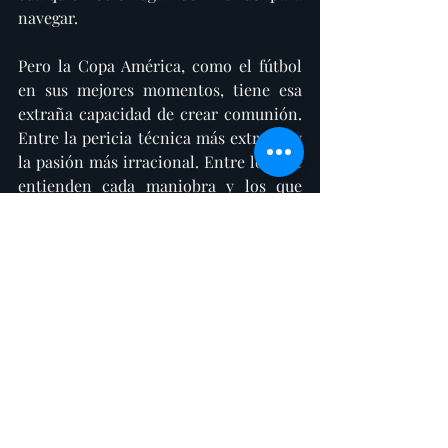
navegar.
Pero la Copa América, como el fútbol 
en sus mejores momentos, tiene esa 
extraña capacidad de crear comunión. 
Entre la pericia técnica más extrema y 
la pasión más irracional. Entre los que 
entienden cada maniobra y los que 
simplemente sienten que algo 
extraordinario está pasando sobre el 
agua. Esa comunión no se puede 
comprar ni legislar. Ocurre, o no 
ocurre.
El 22 de mayo, a las 15:13 en Cerdeña, el 
partido empieza. Y como siempre, 
valdrá la pena mirarlo.