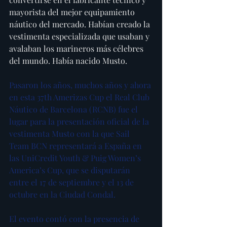
mayorista del mejor equipamiento 
náutico del mercado. Habían creado la 
vestimenta especializada que usaban y 
avalaban los marineros más célebres 
del mundo. Había nacido Musto.
Pasaron los años, muchos años y ahora 
en esta 37th Amerizas Cup el Real Club 
Náutico de Barcelona (RCNB) fue el 
lugar para la presentación oficial de la 
vestimenta Musto con la que Sail 
Team BCN representará a España en 
las UniCredit Youth & Puig Women’s 
America’s Cup, que se disputarán 
entre el 17 de septiembre y el 13 de 
octubre en la Ciudad Condal.
El evento contó con la presencia de 