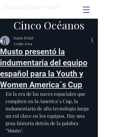
Dream of Blue Water
Cinco Océanos
Dario D'Atri
23 ago 2024
Musto presentó la
indumentaria del equipo
español para la Youth y
Women America´s Cup
En la era de las naves espaciales que 
compiten en la America´s Cup, la 
indumentaria de alta tecnología juega 
un rol clave en los equipos. Hay una 
gran historia detrás de la palabra 
"Musto".