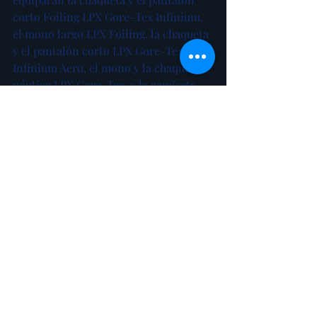
corto Foiling LPX Gore-Tex Infinium, 
el mono largo LPX Foiling, la chaqueta 
y el pantalón corto LPX Gore-Tex 
Infinium Aero, el mono y la chaqueta 
náutica LPX Gore-Tex, y la camiseta 
Foiling LPX Thermohot o Foiling LPX 
Thermocool. De la colección de vela 
ligera Musto Flexlite, la camiseta de 
manga larga y el mono largo Flexlite 
Alumin 3.0, el pantalón corto Flexlite 
Vapour 1.0 y la camiseta de manga 
corta Sunblock Dynamic. Los 
accesorios incluyen las rodilleras LPX 
Impact, los guantes Dipped Grip Glove 
y las zapatillas Dynamic Pro II Adapt.
Además del español 
Sail Team BCN
, 
también han elegido Musto para 