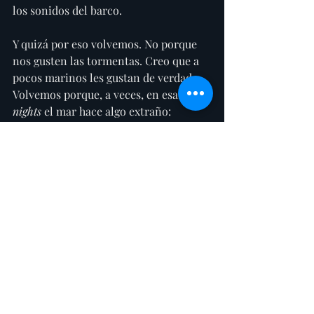
los sonidos del barco.
Y quizá por eso volvemos. No porque 
nos gusten las tormentas. Creo que a 
pocos marinos les gustan de verdad. 
Volvemos porque, a veces, en esas 
wild 
nights
 el mar hace algo extraño: 
elimina todo el ruido y nos devuelve 
una versión más simple de nosotros 
mismos.
Mientras esperamos que llegue el 
golpe, volvemos a preguntarnos 
“¿qué 
demonios hago aquí?”
, en el fondo 
sospecho que ya conocemos la 
respuesta. Porque siempre 
terminamos regresando.