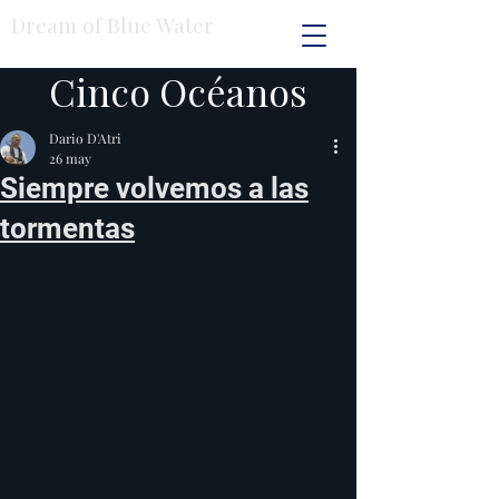
Dream of Blue Water
Cinco Océanos
Dario D'Atri
26 may
Siempre volvemos a las
tormentas