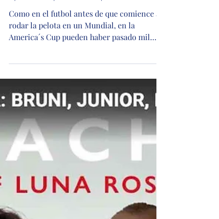
America´s Cup: al final, lo
único que nos importa es
que empiece el partido
Como en el futbol antes de que comience a
rodar la pelota en un Mundial, en la
America´s Cup pueden haber pasado mil
cosas: disputas legales interminables,
amenazas de abandono de los equipos
principales, declaraciones grandilocuentes,
comunicados de prensa que nadie lee,
reuniones de ejecutivos que nadie
entiende... y sin embargo, cuando llega la
señal de largada sobre el agua, todo lo
anterior se convierte en ruido de fondo. El
espectáculo toma el control. Por Darío