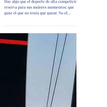
El discreto encanto del
triunfo de los "débiles"
Hay algo que el deporte de alta competición
reserva para sus mejores momentos: que
gane el que no tenía que ganar. No el
underdog sin historia, sino el que cargaba
con la etiqueta equivocada. Por Darío D'Atri,
columnas "Lo que el mar nos dice" Hoy en
Cagliari, en las primeras regatas
preliminares de la 38ª America's Cup,
ganaron los chicos del Luna Rossa Women
& Youth Team. Dos victorias de tres, y un
segundo puesto en el medio. Primeros en la
tabla general con 29 puntos, die