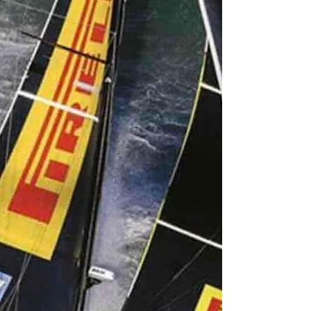
Hay una forma superficial de leer el último
movimiento de Luna Rossa: el equipo
italiano presentó a sus coaches —Francesco
“Checco” Bruni, Josh Junior, Jacopo Plazzi
Marzotto y Simone Salvà— como parte del
proceso de preparación hacia la 38ª
America’s Cup. Es una noticia más dentro
de la larga sucesión de anuncios que,
durante los próximos meses, irán
construyendo el camino hacia Nápoles 2027.
Por Darío D'Atri, columnas "Lo que el mar
nos dice" Pero hay una lectura más intere