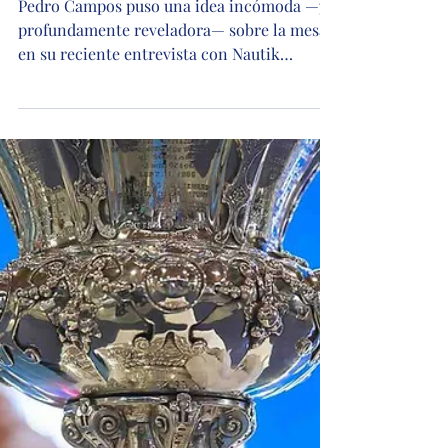
Dario D'Atri
El patrocinio náutico en
España: entre la intuición y
el modelo
Pedro Campos puso una idea incómoda —y
profundamente reveladora— sobre la mesa
en su reciente entrevista con Nautik
Magazine: en vela, el patrocinio funciona de
verdad cuando el protagonista (el evento, el
equipo de regatas) y la marca acaban siendo,
en la práctica, lo mismo. No es una frase