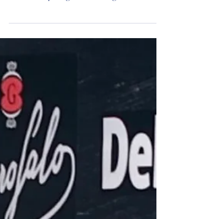
admiración inevitable que despiertan Boris
Herrmann y los grandes navegantes
oceánicos. Pero, detrás de la emoción de la
botadura y de las líneas agresivas de este
nuevo IMOCA, aparece algo todavía más
profundo: el nivel estratosférico que ha
alcanzado el desarrollo tecnológico de la
Vendée Globe. Por Darío D'Atri, columnas
"Lo que el mar nos dice" La comparación
inmediata podría ser con la Copa América.
Un AC75 es, sin duda, una na