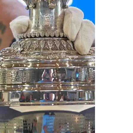
menor. Es casi una definición de modelo.
Por Darío D'Atri -Columnas de " Lo que el
mar nos dice "- Porque si uno mira hacia
fuera, hacia ecosistemas más maduros como
el francés, lo