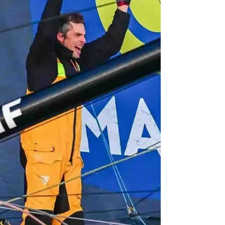
una buena regla. No una limitación, sino un
marco. No una restricción, sino un
detonante. La historia reciente lo confirma:
cada vez que un organizador acierta con el
equilibrio entre libertad y control, el
resultado es una nueva generación de
barcos que redefine el rendimiento. Por
Darío D'Atri, columnas "Lo que el mar nos
dice" El último ejemplo llega desde un
artículo publicado en Yacht Racing