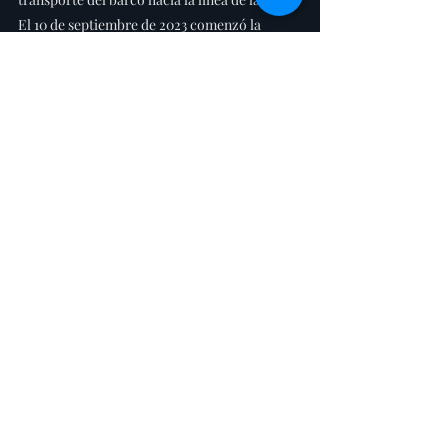
El 10 de septiembre de 2023 comenzó la 
Ocean Globe Race en Inglaterra. La primera 
etapa, surcando el Atlántico hacia el sur fue 
hasta Cape Town. Luego navego hacia Nueva 
Zelanda y desde allí, dejando el Cabo de 
Hornos por babor, puso  proa al norte hasta 
Punta del Este. La etapa final fue una larga 
navegada desde Uruguay, en el regreso al 
Reino Unido.
whiteshadow
Entradas recientes
Ver todo